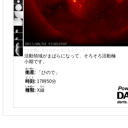
👈 お気に入りのアイコンをクリック！
活動領域がまばらになって、そろそろ活動極
小期です。
えいせい
衛星
:
「ひので」
じこく
時刻
:
17時50分
しゅるい
せん
種類
:
X
線