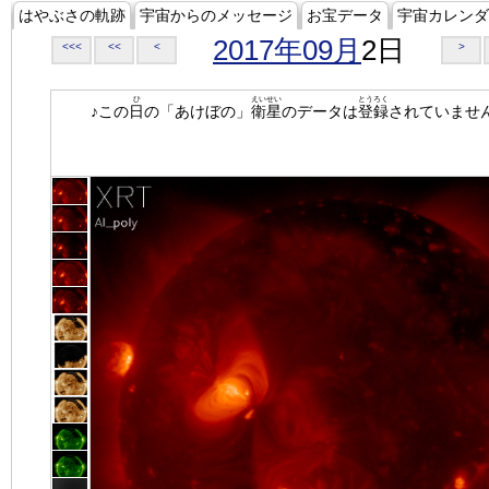
はやぶさの軌跡
宇宙からのメッセージ
お宝データ
宇宙カレンダ
2017年09月
2日
<<<
<<
<
>
ひ
えいせい
とうろく
♪この
日
の「あけぼの」
衛星
のデータは
登録
されていませ