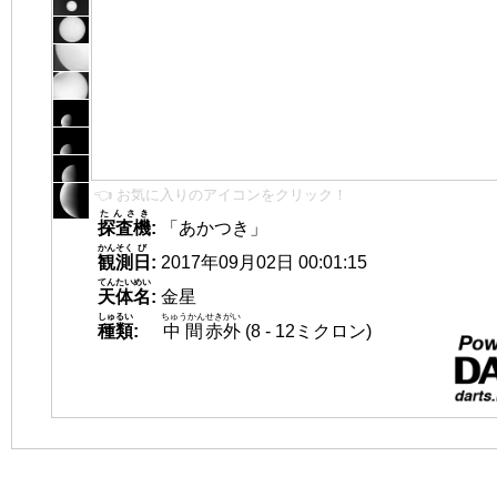
👈 お気に入りのアイコンをクリック！
たんさき
探査機
:
「あかつき」
かんそく
び
観測
日
:
2017年09月02日 00:01:15
てんたいめい
天体名
:
金星
しゅるい
ちゅうかん
せきがい
種類
:
中間
赤外
(8 - 12ミクロン)