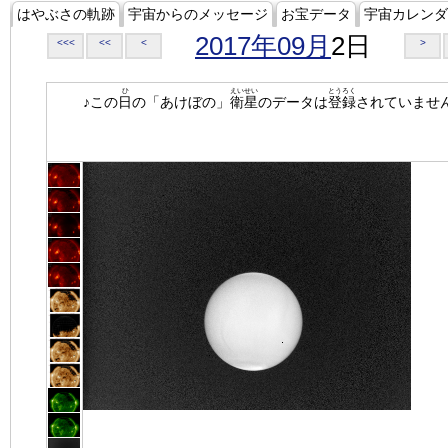
はやぶさの軌跡
宇宙からのメッセージ
お宝データ
宇宙カレンダ
2017年09月
2日
<<<
<<
<
>
ひ
えいせい
とうろく
♪この
日
の「あけぼの」
衛星
のデータは
登録
されていませ