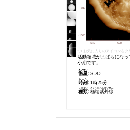
👈 お気に入りのアイコンをク
活動領域がまばらになっ
小期です。
えいせい
衛星
:
SDO
じこく
時刻
:
1時25分
しゅるい
きょくたんしがいせん
種類
:
極端紫外線