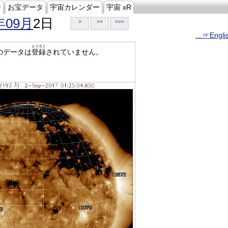
ジ
お宝データ
宇宙カレンダー
宇宙 xR
年09月
2日
>
>>
>>>
…☞Engli
とうろく
のデータは
登録
されていません。