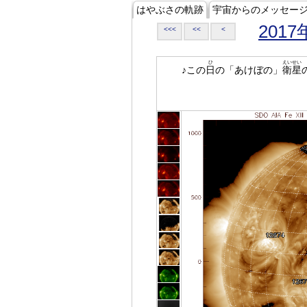
はやぶさの軌跡
宇宙からのメッセー
2017
<<<
<<
<
ひ
えいせい
♪この
日
の「あけぼの」
衛星