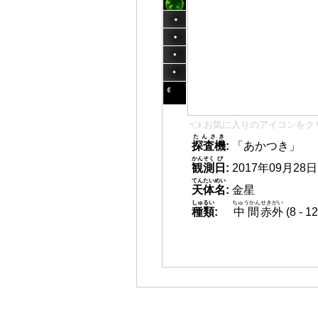
👈 お気に入りのアイコンをク
たんさき
探査機
:
「あかつき」
かんそく
び
観測
日
:
2017年09月28日 0
てんたいめい
天体名
:
金星
しゅるい
ちゅうかん
せきがい
種類
:
中間
赤外
(8 -