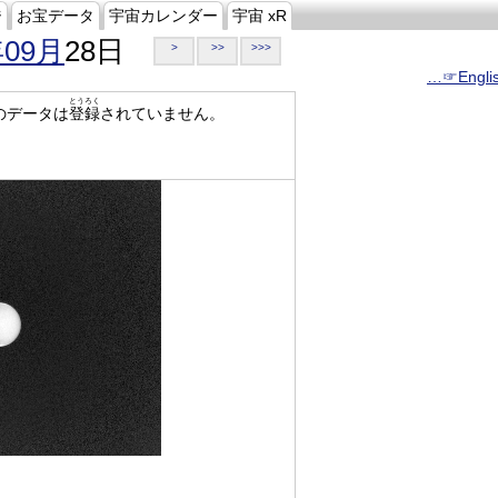
ジ
お宝データ
宇宙カレンダー
宇宙 xR
年09月
28日
>
>>
>>>
…☞Engli
とうろく
のデータは
登録
されていません。