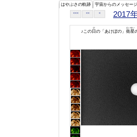
はやぶさの軌跡
宇宙からのメッセー
2017
<<<
<<
<
ひ
えいせい
♪この
日
の「あけぼの」
衛星