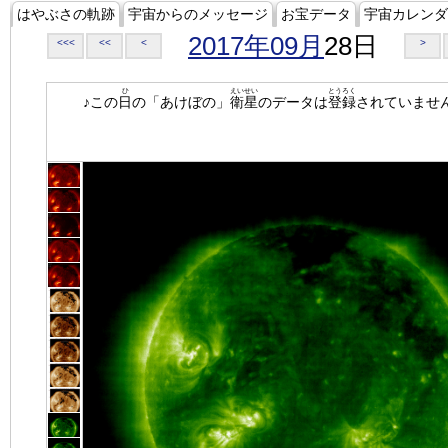
はやぶさの軌跡
宇宙からのメッセージ
お宝データ
宇宙カレンダ
2017年09月
28日
<<<
<<
<
>
ひ
えいせい
とうろく
♪この
日
の「あけぼの」
衛星
のデータは
登録
されていませ