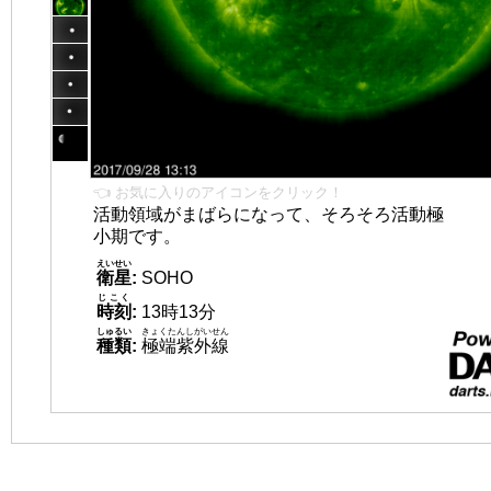
👈 お気に入りのアイコンをクリック！
活動領域がまばらになって、そろそろ活動極
小期です。
えいせい
衛星
:
SOHO
じこく
時刻
:
13時13分
しゅるい
きょくたんしがいせん
種類
:
極端紫外線