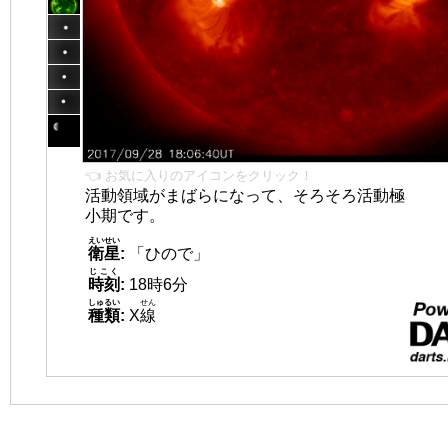
👈 お気に入りのアイコンをクリック！
活動領域がまばらになって、そろそろ活動極
小期です。
えいせい
衛星
:
「ひので」
じこく
時刻
:
18時6分
しゅるい
せん
種類
:
X
線