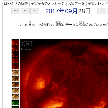
はやぶさの軌跡
宇宙からのメッセージ
お宝データ
宇宙カレンダ
2017年09月
28日
<<<
<<
<
>
ひ
えいせい
とうろく
♪この
日
の「あけぼの」
衛星
のデータは
登録
されていませ