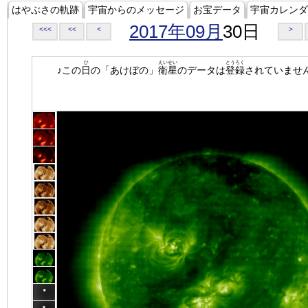
はやぶさの軌跡
宇宙からのメッセージ
お宝データ
宇宙カレンダ
2017年09月
30日
<<<
<<
<
>
ひ
えいせい
とうろく
♪この
日
の「あけぼの」
衛星
のデータは
登録
されていませ