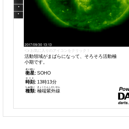
👈 お気に入りのアイコンをクリック！
活動領域がまばらになって、そろそろ活動極
小期です。
えいせい
衛星
:
SOHO
じこく
時刻
:
13時13分
しゅるい
きょくたんしがいせん
種類
:
極端紫外線