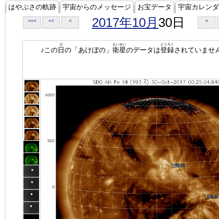
はやぶさの軌跡
宇宙からのメッセージ
お宝データ
宇宙カレンダ
2017年10月
30日
<<<
<<
<
>
ひ
えいせい
とうろく
♪この
日
の「あけぼの」
衛星
のデータは
登録
されていませ