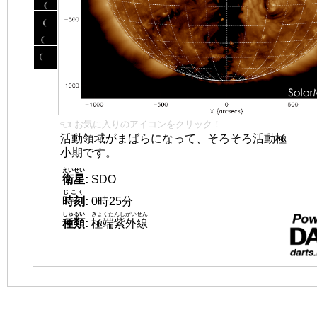
👈 お気に入りのアイコンをクリック！
活動領域がまばらになって、そろそろ活動極
小期です。
えいせい
衛星
:
SDO
じこく
時刻
:
0時25分
しゅるい
きょくたんしがいせん
種類
:
極端紫外線