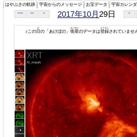
はやぶさの軌跡
宇宙からのメッセージ
お宝データ
宇宙カレンダ
2017年10月
29日
<<<
<<
<
>
ひ
えいせい
とうろく
♪この
日
の「あけぼの」
衛星
のデータは
登録
されていませ