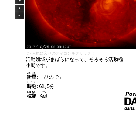
👈 お気に入りのアイコンをクリック！
活動領域がまばらになって、そろそろ活動極
小期です。
えいせい
衛星
:
「ひので」
じこく
時刻
:
6時5分
しゅるい
せん
種類
:
X
線