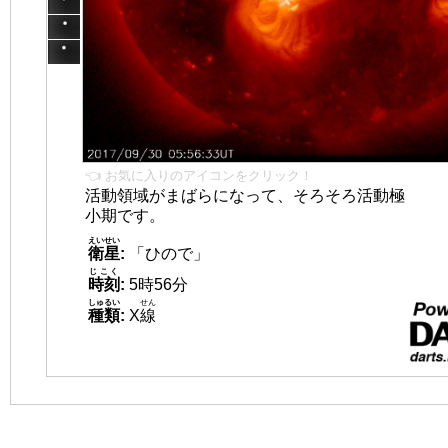
👈 お気に入りのアイコンをクリック！
活動領域がまばらになって、そろそろ活動極
小期です。
えいせい
衛星
:
「ひので」
じこく
時刻
:
5時56分
しゅるい
せん
種類
:
X
線