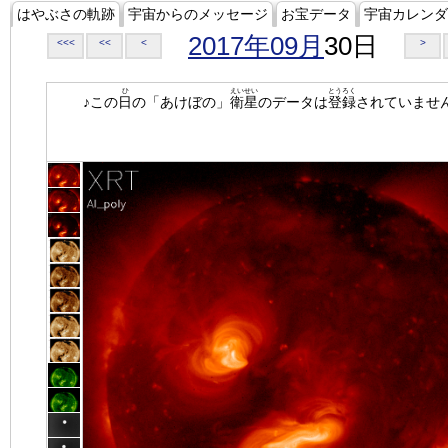
はやぶさの軌跡
宇宙からのメッセージ
お宝データ
宇宙カレンダ
2017年09月
30日
<<<
<<
<
>
ひ
えいせい
とうろく
♪この
日
の「あけぼの」
衛星
のデータは
登録
されていませ