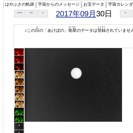
はやぶさの軌跡
宇宙からのメッセージ
お宝データ
宇宙カレンダ
2017年09月
30日
<<<
<<
<
>
ひ
えいせい
とうろく
♪この
日
の「あけぼの」
衛星
のデータは
登録
されていませ