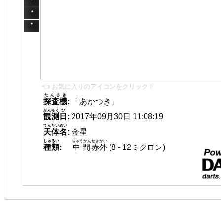
👈 お気に入りのアイコンをクリック！
たんさき
探査機
:
「あかつき」
かんそく
び
観測
日
:
2017年09月30日 11:08:19
てんたいめい
天体名
:
金星
しゅるい
ちゅうかん
せきがい
種類
:
中間
赤外
(8 - 12ミクロン)