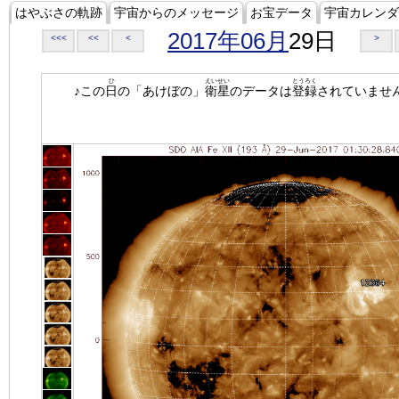
はやぶさの軌跡
宇宙からのメッセージ
お宝データ
宇宙カレンダ
2017年06月
29日
<<<
<<
<
>
ひ
えいせい
とうろく
♪この
日
の「あけぼの」
衛星
のデータは
登録
されていませ