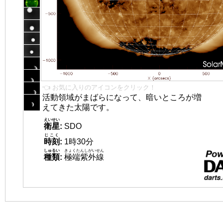
👈 お気に入りのアイコンをクリック！
活動領域がまばらになって、暗いところが増
えてきた太陽です。
えいせい
衛星
:
SDO
じこく
時刻
:
1時30分
しゅるい
きょくたんしがいせん
種類
:
極端紫外線