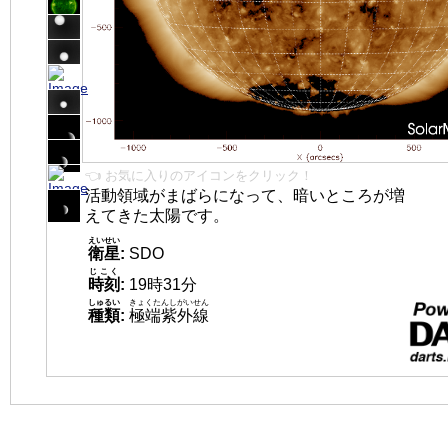
👈 お気に入りのアイコンをクリック！
活動領域がまばらになって、暗いところが増
えてきた太陽です。
えいせい
衛星
:
SDO
じこく
時刻
:
19時31分
しゅるい
きょくたんしがいせん
種類
:
極端紫外線