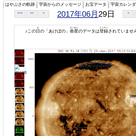
はやぶさの軌跡
宇宙からのメッセージ
お宝データ
宇宙カレンダ
2017年06月
29日
<<<
<<
<
>
ひ
えいせい
とうろく
♪この
日
の「あけぼの」
衛星
のデータは
登録
されていませ