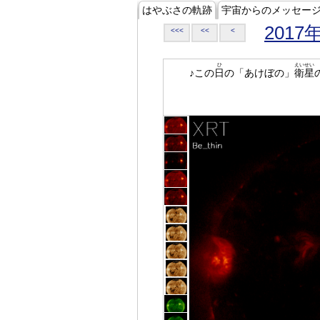
はやぶさの軌跡
宇宙からのメッセー
2017
<<<
<<
<
ひ
えいせい
♪この
日
の「あけぼの」
衛星