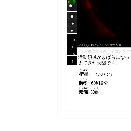
👈 お気に入りのアイコンをク
活動領域がまばらになっ
えてきた太陽です。
えいせい
衛星
:
「ひので」
じこく
時刻
:
6時19分
しゅるい
せん
種類
:
X
線