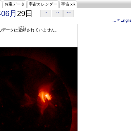
ジ
お宝データ
宇宙カレンダー
宇宙 xR
年06月
29日
>
>>
>>>
…☞Engli
とうろく
のデータは
登録
されていません。