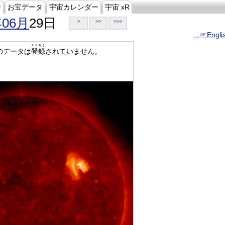
ジ
お宝データ
宇宙カレンダー
宇宙 xR
年06月
29日
>
>>
>>>
…☞Engli
とうろく
のデータは
登録
されていません。