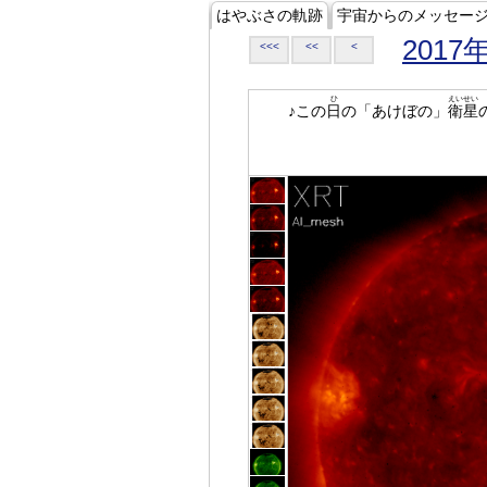
はやぶさの軌跡
宇宙からのメッセー
2017
<<<
<<
<
ひ
えいせい
♪この
日
の「あけぼの」
衛星