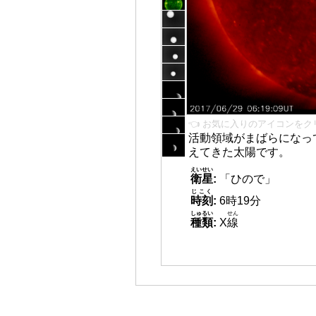
👈 お気に入りのアイコンをク
活動領域がまばらになっ
えてきた太陽です。
えいせい
衛星
:
「ひので」
じこく
時刻
:
6時19分
しゅるい
せん
種類
:
X
線