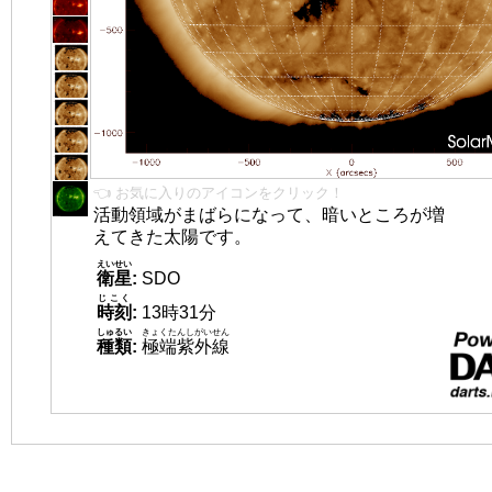
👈 お気に入りのアイコンをクリック！
活動領域がまばらになって、暗いところが増
えてきた太陽です。
えいせい
衛星
:
SDO
じこく
時刻
:
13時31分
しゅるい
きょくたんしがいせん
種類
:
極端紫外線