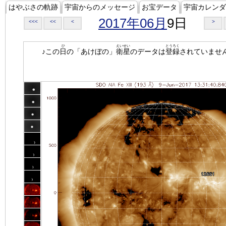
はやぶさの軌跡
宇宙からのメッセージ
お宝データ
宇宙カレンダ
2017年06月
9日
<<<
<<
<
>
ひ
えいせい
とうろく
♪この
日
の「あけぼの」
衛星
のデータは
登録
されていませ