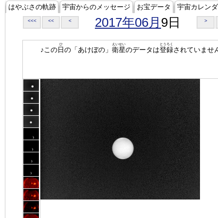
はやぶさの軌跡
宇宙からのメッセージ
お宝データ
宇宙カレンダ
2017年06月
9日
<<<
<<
<
>
ひ
えいせい
とうろく
♪この
日
の「あけぼの」
衛星
のデータは
登録
されていませ