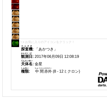
👈 お気に入りのアイコンをクリック！
たんさき
探査機
:
「あかつき」
かんそく
び
観測
日
:
2017年06月09日 12:08:19
てんたいめい
天体名
:
金星
しゅるい
ちゅうかん
せきがい
種類
:
中間
赤外
(8 - 12ミクロン)