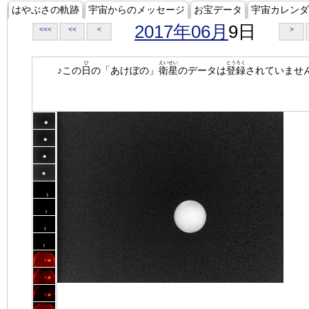
はやぶさの軌跡
宇宙からのメッセージ
お宝データ
宇宙カレンダ
2017年06月
9日
<<<
<<
<
>
ひ
えいせい
とうろく
♪この
日
の「あけぼの」
衛星
のデータは
登録
されていませ