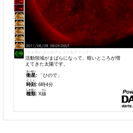
👈 お気に入りのアイコンをクリック！
活動領域がまばらになって、暗いところが増
えてきた太陽です。
えいせい
衛星
:
「ひので」
じこく
時刻
:
6時4分
しゅるい
せん
種類
:
X
線