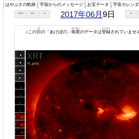
はやぶさの軌跡
宇宙からのメッセージ
お宝データ
宇宙カレンダ
2017年06月
9日
<<<
<<
<
>
ひ
えいせい
とうろく
♪この
日
の「あけぼの」
衛星
のデータは
登録
されていませ