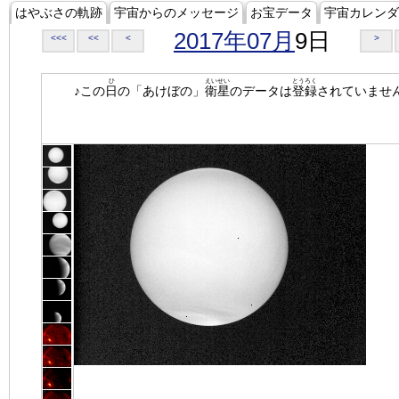
はやぶさの軌跡
宇宙からのメッセージ
お宝データ
宇宙カレンダ
2017年07月
9日
<<<
<<
<
>
ひ
えいせい
とうろく
♪この
日
の「あけぼの」
衛星
のデータは
登録
されていませ