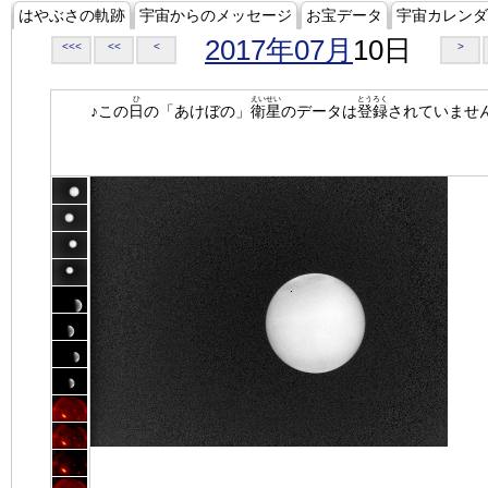
はやぶさの軌跡
宇宙からのメッセージ
お宝データ
宇宙カレンダ
2017年07月
10日
<<<
<<
<
>
ひ
えいせい
とうろく
♪この
日
の「あけぼの」
衛星
のデータは
登録
されていませ