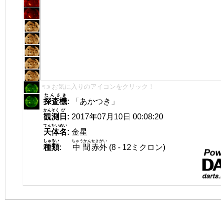
👈 お気に入りのアイコンをクリック！
たんさき
探査機
:
「あかつき」
かんそく
び
観測
日
:
2017年07月10日 00:08:20
てんたいめい
天体名
:
金星
しゅるい
ちゅうかん
せきがい
種類
:
中間
赤外
(8 - 12ミクロン)