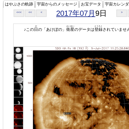
はやぶさの軌跡
宇宙からのメッセージ
お宝データ
宇宙カレンダ
2017年07月
9日
<<<
<<
<
>
ひ
えいせい
とうろく
♪この
日
の「あけぼの」
衛星
のデータは
登録
されていませ