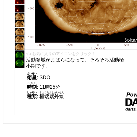
👈 お気に入りのアイコンをクリック！
活動領域がまばらになって、そろそろ活動極
小期です。
えいせい
衛星
:
SDO
じこく
時刻
:
11時25分
しゅるい
きょくたんしがいせん
種類
:
極端紫外線