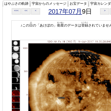
はやぶさの軌跡
宇宙からのメッセージ
お宝データ
宇宙カレンダ
2017年07月
9日
<<<
<<
<
>
ひ
えいせい
とうろく
♪この
日
の「あけぼの」
衛星
のデータは
登録
されていませ