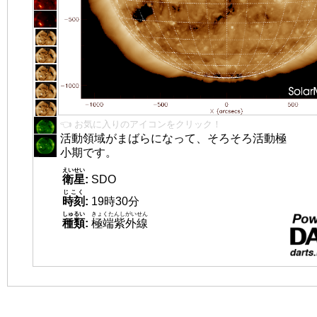
👈 お気に入りのアイコンをクリック！
活動領域がまばらになって、そろそろ活動極
小期です。
えいせい
衛星
:
SDO
じこく
時刻
:
19時30分
しゅるい
きょくたんしがいせん
種類
:
極端紫外線