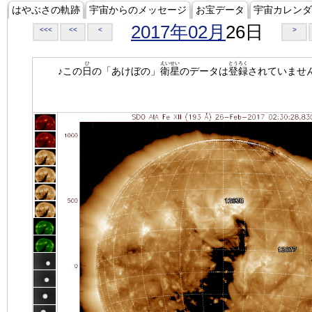
はやぶさの軌跡
宇宙からのメッセージ
お宝データ
宇宙カレンダ
2017年02月
26日
<<<
<<
<
>
ひ
えいせい
とうろく
♪この
日
の「あけぼの」
衛星
のデータは
登録
されていませ