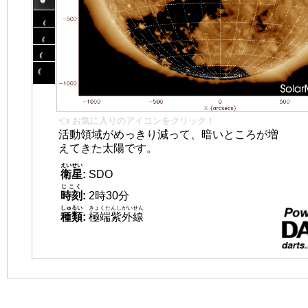
👈 お気に入りのアイコンをクリック！
活動領域がめっきり減って、暗いところが増
えてきた太陽です。
えいせい
衛星
:
SDO
じこく
時刻
:
2時30分
しゅるい
きょくたんしがいせん
種類
:
極端紫外線