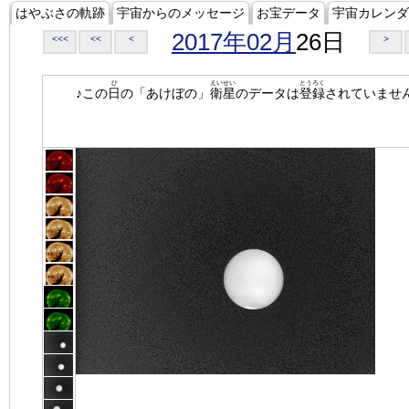
はやぶさの軌跡
宇宙からのメッセージ
お宝データ
宇宙カレンダ
2017年02月
26日
<<<
<<
<
>
ひ
えいせい
とうろく
♪この
日
の「あけぼの」
衛星
のデータは
登録
されていませ