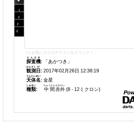
👈 お気に入りのアイコンをクリック！
たんさき
探査機
:
「あかつき」
かんそく
び
観測
日
:
2017年02月26日 12:38:19
てんたいめい
天体名
:
金星
しゅるい
ちゅうかん
せきがい
種類
:
中間
赤外
(8 - 12ミクロン)