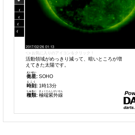
👈 お気に入りのアイコンをクリック！
活動領域がめっきり減って、暗いところが増
えてきた太陽です。
えいせい
衛星
:
SOHO
じこく
時刻
:
1時13分
しゅるい
きょくたんしがいせん
種類
:
極端紫外線