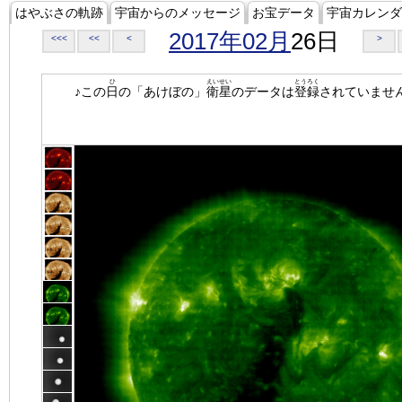
はやぶさの軌跡
宇宙からのメッセージ
お宝データ
宇宙カレンダ
2017年02月
26日
<<<
<<
<
>
ひ
えいせい
とうろく
♪この
日
の「あけぼの」
衛星
のデータは
登録
されていませ