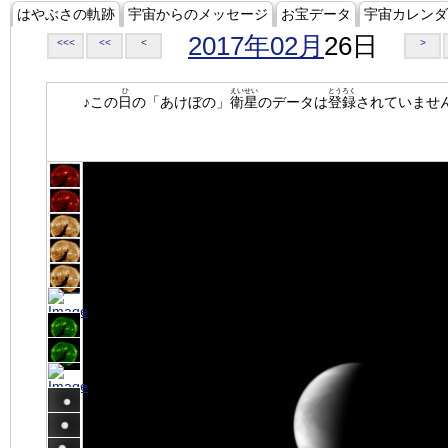
はやぶさの軌跡
宇宙からのメッセージ
お宝データ
宇宙カレンダ
2017年02月
26日
<<<
<<
<
>
ひ
えいせい
とうろく
♪この
日
の「あけぼの」
衛星
のデータは
登録
されていませ