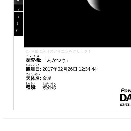
👈 お気に入りのアイコンをクリック！
たんさき
探査機
:
「あかつき」
かんそく
び
観測
日
:
2017年02月26日 12:34:44
てんたいめい
天体名
:
金星
しゅるい
しがいせん
種類
:
紫外線