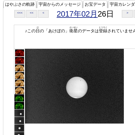
はやぶさの軌跡
宇宙からのメッセージ
お宝データ
宇宙カレンダ
2017年02月
26日
<<<
<<
<
>
ひ
えいせい
とうろく
♪この
日
の「あけぼの」
衛星
のデータは
登録
されていませ