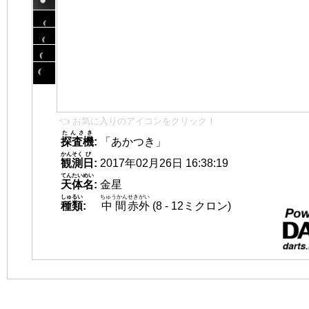
👈 お気に入りのアイコンをクリック！
たんさき
探査機
:
「あかつき」
かんそく
び
観測
日
:
2017年02月26日 16:38:19
てんたいめい
天体名
:
金星
しゅるい
ちゅうかん
せきがい
種類
:
中間
赤外
(8 - 12ミクロン)