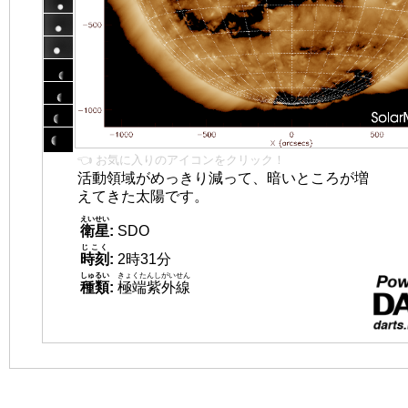
👈 お気に入りのアイコンをクリック！
活動領域がめっきり減って、暗いところが増
えてきた太陽です。
えいせい
衛星
:
SDO
じこく
時刻
:
2時31分
しゅるい
きょくたんしがいせん
種類
:
極端紫外線