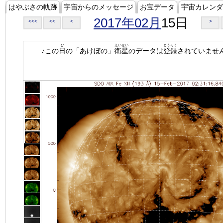
はやぶさの軌跡
宇宙からのメッセージ
お宝データ
宇宙カレンダ
2017年02月
15日
<<<
<<
<
>
ひ
えいせい
とうろく
♪この
日
の「あけぼの」
衛星
のデータは
登録
されていませ