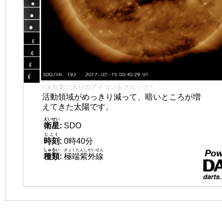
👈 お気に入りのアイコンをクリック！
活動領域がめっきり減って、暗いところが増
えてきた太陽です。
えいせい
衛星
:
SDO
じこく
時刻
:
0時40分
しゅるい
きょくたんしがいせん
種類
:
極端紫外線