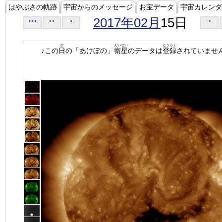
はやぶさの軌跡
宇宙からのメッセージ
お宝データ
宇宙カレンダ
2017年02月
15日
<<<
<<
<
>
ひ
えいせい
とうろく
♪この
日
の「あけぼの」
衛星
のデータは
登録
されていませ