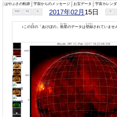
はやぶさの軌跡
宇宙からのメッセージ
お宝データ
宇宙カレンダ
2017年02月
15日
<<<
<<
<
>
ひ
えいせい
とうろく
♪この
日
の「あけぼの」
衛星
のデータは
登録
されていませ