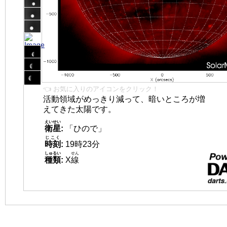
👈 お気に入りのアイコンをクリック！
活動領域がめっきり減って、暗いところが増
えてきた太陽です。
えいせい
衛星
:
「ひので」
じこく
時刻
:
19時23分
しゅるい
せん
種類
:
X
線