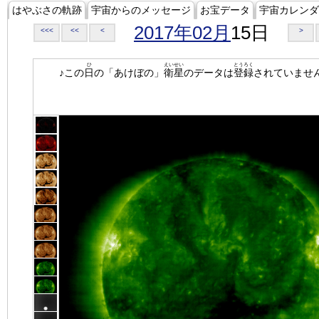
はやぶさの軌跡
宇宙からのメッセージ
お宝データ
宇宙カレンダ
2017年02月
15日
<<<
<<
<
>
ひ
えいせい
とうろく
♪この
日
の「あけぼの」
衛星
のデータは
登録
されていませ