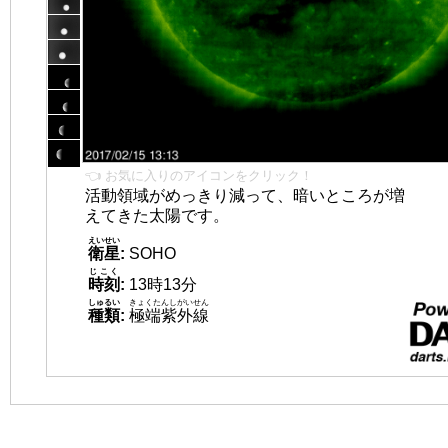
👈 お気に入りのアイコンをクリック！
活動領域がめっきり減って、暗いところが増
えてきた太陽です。
えいせい
衛星
:
SOHO
じこく
時刻
:
13時13分
しゅるい
きょくたんしがいせん
種類
:
極端紫外線