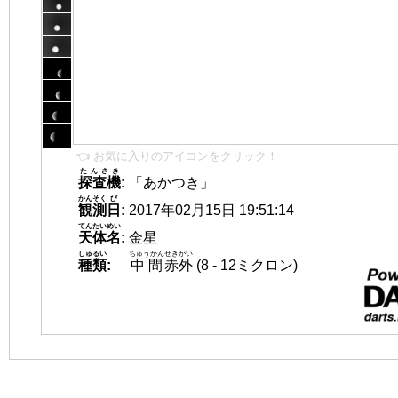
👈 お気に入りのアイコンをクリック！
たんさき
探査機
:
「あかつき」
かんそく
び
観測
日
:
2017年02月15日 19:51:14
てんたいめい
天体名
:
金星
しゅるい
ちゅうかん
せきがい
種類
:
中間
赤外
(8 - 12ミクロン)