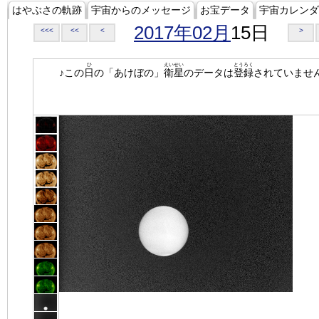
はやぶさの軌跡
宇宙からのメッセージ
お宝データ
宇宙カレンダ
2017年02月
15日
<<<
<<
<
>
ひ
えいせい
とうろく
♪この
日
の「あけぼの」
衛星
のデータは
登録
されていませ