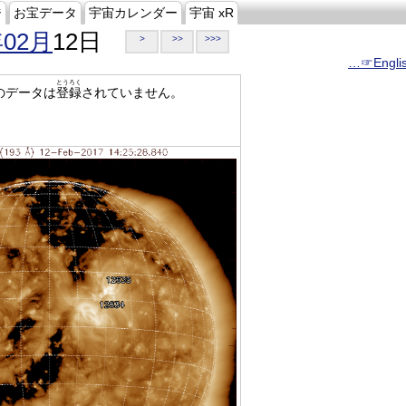
ジ
お宝データ
宇宙カレンダー
宇宙 xR
年02月
12日
>
>>
>>>
…☞Engli
とうろく
のデータは
登録
されていません。