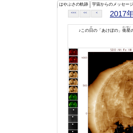
はやぶさの軌跡
宇宙からのメッセー
2017
<<<
<<
<
ひ
えいせい
♪この
日
の「あけぼの」
衛星