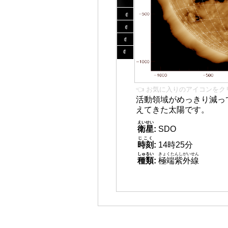
👈 お気に入りのアイコンをク
活動領域がめっきり減っ
えてきた太陽です。
えいせい
衛星
:
SDO
じこく
時刻
:
14時25分
しゅるい
きょくたんしがいせん
種類
:
極端紫外線