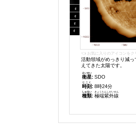
👈 お気に入りのアイコンをク
活動領域がめっきり減っ
えてきた太陽です。
えいせい
衛星
:
SDO
じこく
時刻
:
8時24分
しゅるい
きょくたんしがいせん
種類
:
極端紫外線