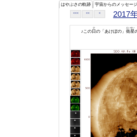
はやぶさの軌跡
宇宙からのメッセー
2017
<<<
<<
<
ひ
えいせい
♪この
日
の「あけぼの」
衛星