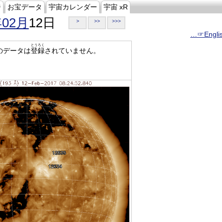
ジ
お宝データ
宇宙カレンダー
宇宙 xR
年02月
12日
>
>>
>>>
…☞Engli
とうろく
のデータは
登録
されていません。