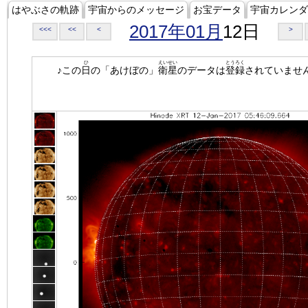
はやぶさの軌跡
宇宙からのメッセージ
お宝データ
宇宙カレンダ
2017年01月
12日
<<<
<<
<
>
ひ
えいせい
とうろく
♪この
日
の「あけぼの」
衛星
のデータは
登録
されていませ