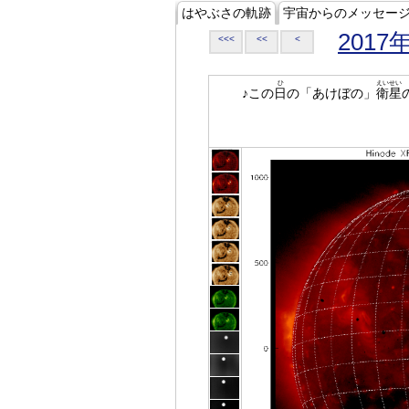
はやぶさの軌跡
宇宙からのメッセー
2017
<<<
<<
<
ひ
えいせい
♪この
日
の「あけぼの」
衛星