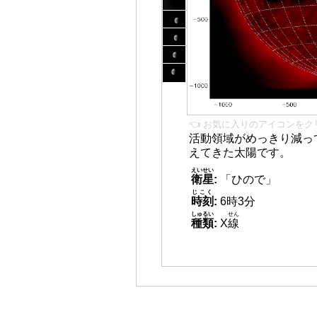
👈 お気に入りのアイコンをク
活動領域がめっきり減っ
えてきた太陽です。
えいせい
衛星
:
「ひので」
じこく
時刻
:
6時3分
しゅるい
せん
種類
:
X
線