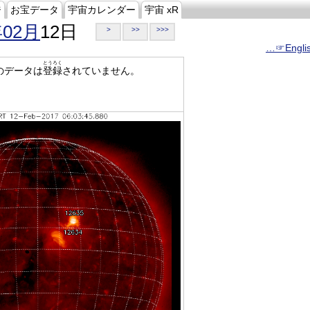
ジ
お宝データ
宇宙カレンダー
宇宙 xR
年02月
12日
>
>>
>>>
…☞Engli
とうろく
のデータは
登録
されていません。