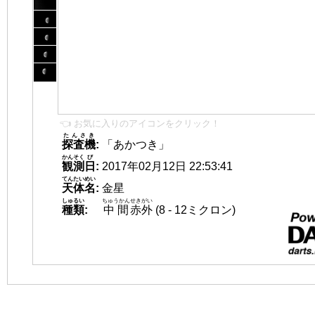
👈 お気に入りのアイコンをクリック！
たんさき
探査機
:
「あかつき」
かんそく
び
観測
日
:
2017年02月12日 22:53:41
てんたいめい
天体名
:
金星
しゅるい
ちゅうかん
せきがい
種類
:
中間
赤外
(8 - 12ミクロン)