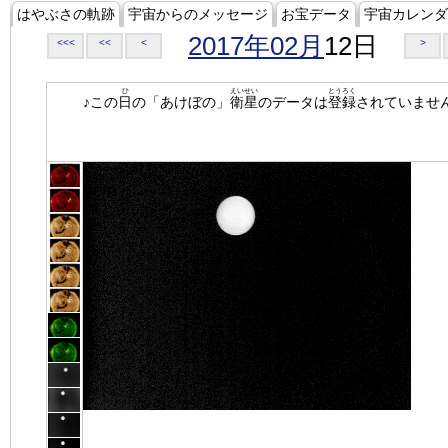
はやぶさの軌跡
宇宙からのメッセージ
お宝データ
宇宙カレンダ
2017年02月
12日
<<<
<<
<
>
ひ
えいせい
とうろく
♪この
日
の「あけぼの」
衛星
のデータは
登録
されていませ