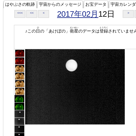
はやぶさの軌跡
宇宙からのメッセージ
お宝データ
宇宙カレンダ
2017年02月
12日
<<<
<<
<
>
ひ
えいせい
とうろく
♪この
日
の「あけぼの」
衛星
のデータは
登録
されていませ