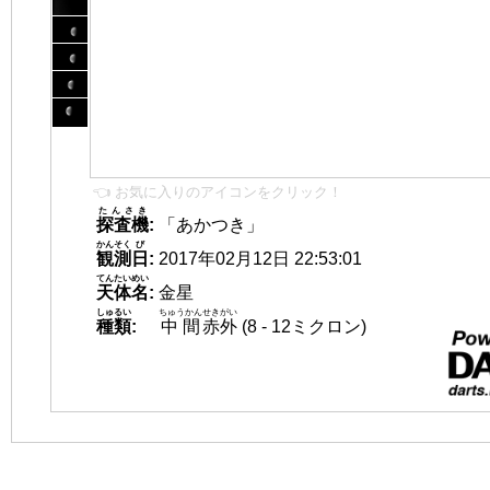
👈 お気に入りのアイコンをクリック！
たんさき
探査機
:
「あかつき」
かんそく
び
観測
日
:
2017年02月12日 22:53:01
てんたいめい
天体名
:
金星
しゅるい
ちゅうかん
せきがい
種類
:
中間
赤外
(8 - 12ミクロン)