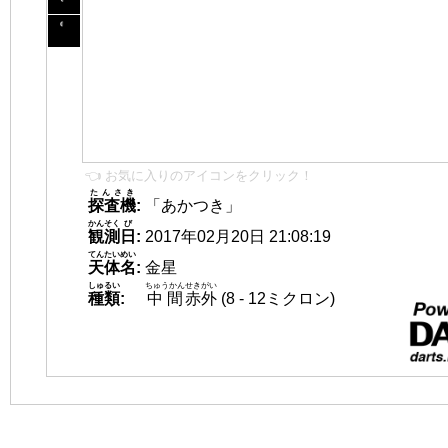
👈 お気に入りのアイコンをクリック！
たんさき
探査機
:
「あかつき」
かんそく
び
観測
日
:
2017年02月20日 21:08:19
てんたいめい
天体名
:
金星
しゅるい
ちゅうかん
せきがい
種類
:
中間
赤外
(8 - 12ミクロン)