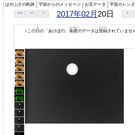
はやぶさの軌跡
宇宙からのメッセージ
お宝データ
宇宙カレンダ
2017年02月
20日
<<<
<<
<
>
ひ
えいせい
とうろく
♪この
日
の「あけぼの」
衛星
のデータは
登録
されていませ