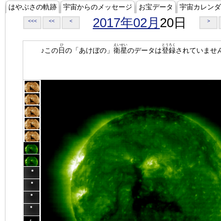
はやぶさの軌跡
宇宙からのメッセージ
お宝データ
宇宙カレンダ
2017年02月
20日
<<<
<<
<
>
ひ
えいせい
とうろく
♪この
日
の「あけぼの」
衛星
のデータは
登録
されていませ