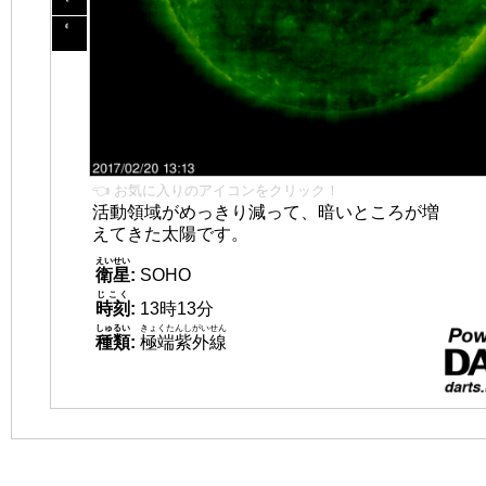
👈 お気に入りのアイコンをクリック！
活動領域がめっきり減って、暗いところが増
えてきた太陽です。
えいせい
衛星
:
SOHO
じこく
時刻
:
13時13分
しゅるい
きょくたんしがいせん
種類
:
極端紫外線