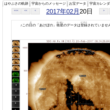
はやぶさの軌跡
宇宙からのメッセージ
お宝データ
宇宙カレンダ
2017年02月
20日
<<<
<<
<
>
ひ
えいせい
とうろく
♪この
日
の「あけぼの」
衛星
のデータは
登録
されていませ