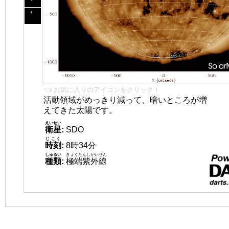
👈 お気に入りのアイコンをクリック！
活動領域がめっきり減って、暗いところが増
えてきた太陽です。
えいせい
衛星
:
SDO
じこく
時刻
:
8時34分
しゅるい
きょくたんしがいせん
種類
:
極端紫外線