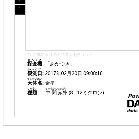
👈 お気に入りのアイコンをクリック！
たんさき
探査機
:
「あかつき」
かんそく
び
観測
日
:
2017年02月20日 09:08:18
てんたいめい
天体名
:
金星
しゅるい
ちゅうかん
せきがい
種類
:
中間
赤外
(8 - 12ミクロン)