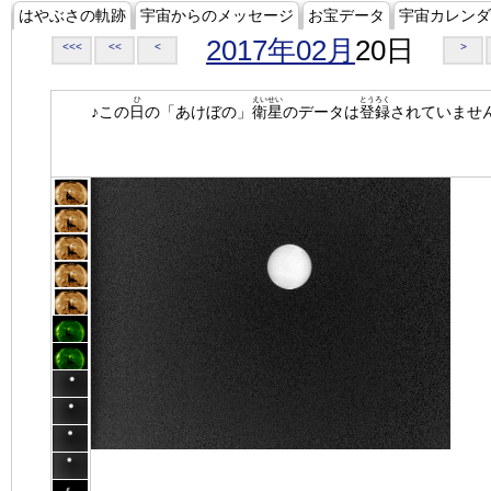
はやぶさの軌跡
宇宙からのメッセージ
お宝データ
宇宙カレンダ
2017年02月
20日
<<<
<<
<
>
ひ
えいせい
とうろく
♪この
日
の「あけぼの」
衛星
のデータは
登録
されていませ