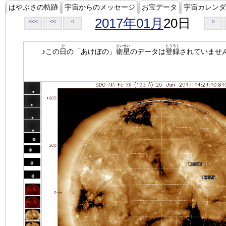
はやぶさの軌跡
宇宙からのメッセージ
お宝データ
宇宙カレンダ
2017年01月
20日
<<<
<<
<
>
ひ
えいせい
とうろく
♪この
日
の「あけぼの」
衛星
のデータは
登録
されていませ