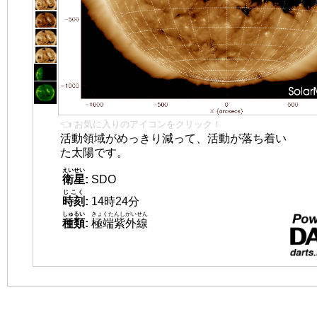
👈 お気に入りのアイコンをクリック！
活動領域がめっきり減って、活動が落ち着い
た太陽です。
えいせい
衛星
:
SDO
じこく
時刻
:
14時24分
しゅるい
きょくたんしがいせん
種類
:
極端紫外線