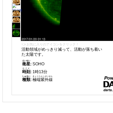
👈 お気に入りのアイコンをクリック！
活動領域がめっきり減って、活動が落ち着い
た太陽です。
えいせい
衛星
:
SOHO
じこく
時刻
:
1時13分
しゅるい
きょくたんしがいせん
種類
:
極端紫外線