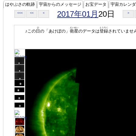
はやぶさの軌跡
宇宙からのメッセージ
お宝データ
宇宙カレンダ
2017年01月
20日
<<<
<<
<
>
ひ
えいせい
とうろく
♪この
日
の「あけぼの」
衛星
のデータは
登録
されていませ