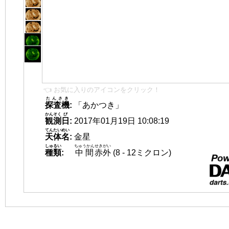
👈 お気に入りのアイコンをクリック！
たんさき
探査機
:
「あかつき」
かんそく
び
観測
日
:
2017年01月19日 10:08:19
てんたいめい
天体名
:
金星
しゅるい
ちゅうかん
せきがい
種類
:
中間
赤外
(8 - 12ミクロン)