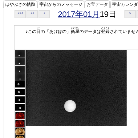
はやぶさの軌跡
宇宙からのメッセージ
お宝データ
宇宙カレンダ
2017年01月
19日
<<<
<<
<
>
ひ
えいせい
とうろく
♪この
日
の「あけぼの」
衛星
のデータは
登録
されていませ