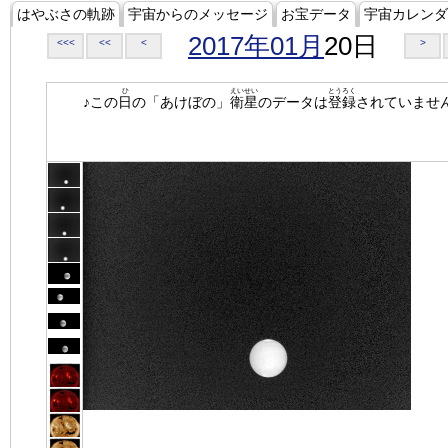
はやぶさの軌跡
宇宙からのメッセージ
お宝データ
宇宙カレンダ
2017年01月
20日
<<<
<<
<
>
ひ
えいせい
とうろく
♪この
日
の「あけぼの」
衛星
のデータは
登録
されていませ