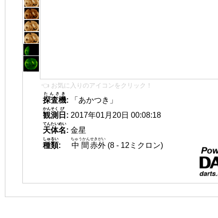
👈 お気に入りのアイコンをクリック！
たんさき
探査機
:
「あかつき」
かんそく
び
観測
日
:
2017年01月20日 00:08:18
てんたいめい
天体名
:
金星
しゅるい
ちゅうかん
せきがい
種類
:
中間
赤外
(8 - 12ミクロン)