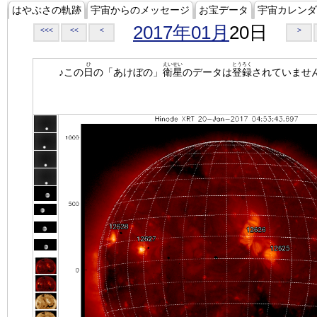
はやぶさの軌跡
宇宙からのメッセージ
お宝データ
宇宙カレンダ
2017年01月
20日
<<<
<<
<
>
ひ
えいせい
とうろく
♪この
日
の「あけぼの」
衛星
のデータは
登録
されていませ