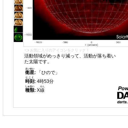
👈 お気に入りのアイコンをクリック！
活動領域がめっきり減って、活動が落ち着い
た太陽です。
えいせい
衛星
:
「ひので」
じこく
時刻
:
4時53分
しゅるい
せん
種類
:
X
線