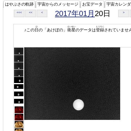
はやぶさの軌跡
宇宙からのメッセージ
お宝データ
宇宙カレンダ
2017年01月
20日
<<<
<<
<
>
ひ
えいせい
とうろく
♪この
日
の「あけぼの」
衛星
のデータは
登録
されていませ