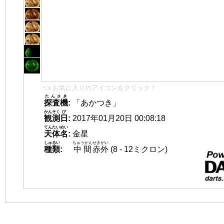
👈 お気に入りのアイコンをクリック！
たんさき
探査機
:
「あかつき」
かんそく
び
観測
日
:
2017年01月20日 00:08:18
てんたいめい
天体名
:
金星
しゅるい
ちゅうかん
せきがい
種類
:
中間
赤外
(8 - 12ミクロン)