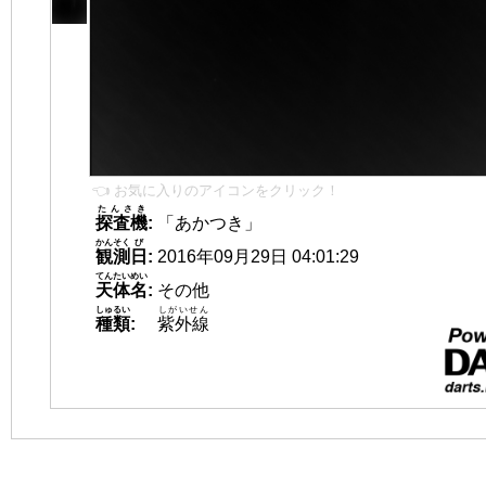
👈 お気に入りのアイコンをクリック！
たんさき
探査機
:
「あかつき」
かんそく
び
観測
日
:
2016年09月29日 04:01:29
てんたいめい
天体名
:
その他
しゅるい
しがいせん
種類
:
紫外線