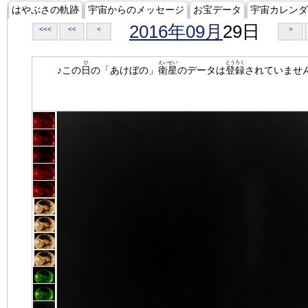
はやぶさの軌跡
宇宙からのメッセージ
お宝データ
宇宙カレンダ
2016年09月
29日
<<<
<<
<
>
ひ
えいせい
とうろく
♪この
日
の「あけぼの」
衛星
のデータは
登録
されていませ